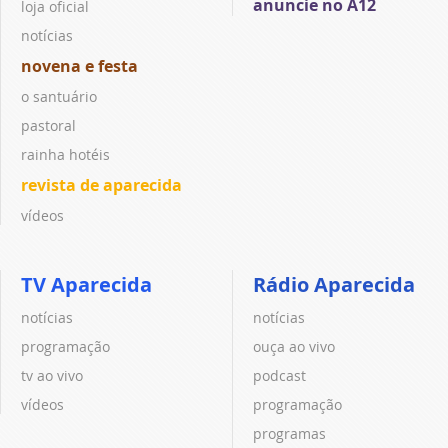
anuncie no A12
loja oficial
notícias
novena e festa
o santuário
pastoral
rainha hotéis
revista de aparecida
vídeos
TV Aparecida
Rádio Aparecida
notícias
notícias
programação
ouça ao vivo
tv ao vivo
podcast
vídeos
programação
programas