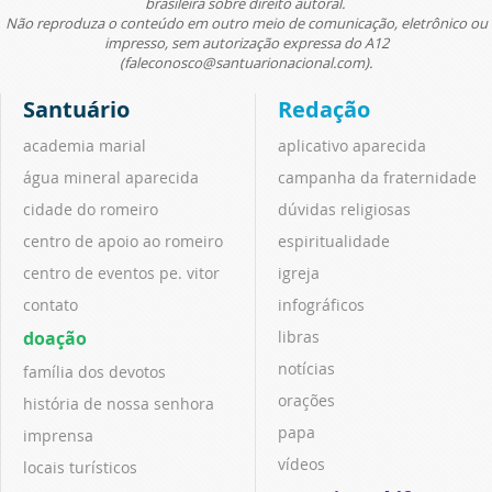
brasileira sobre direito autoral.
Não reproduza o conteúdo em outro meio de comunicação, eletrônico ou
impresso, sem autorização expressa do A12
(faleconosco@santuarionacional.com).
Santuário
Redação
academia marial
aplicativo aparecida
água mineral aparecida
campanha da fraternidade
cidade do romeiro
dúvidas religiosas
centro de apoio ao romeiro
espiritualidade
centro de eventos pe. vitor
igreja
contato
infográficos
doação
libras
notícias
família dos devotos
orações
história de nossa senhora
papa
imprensa
vídeos
locais turísticos