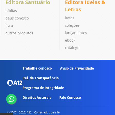
Editora Santuário
Editora Ideias &
Letras
bíblias
livros
deus conosco
coleções
livros
lançamentos
outros produtos
ebook
catálogo
Trabalhe conosco
Aviso de Privacidade
Rel. de Transparência
Programa de Integridade
Direitos Autorais
Fale Conosco
© 2007 - 2026. A12 - Conectados pela fé.