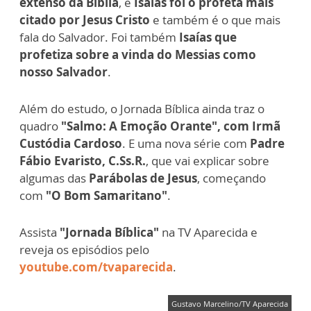
extenso da Bíblia
, e
Isaías foi o profeta mais
citado por Jesus Cristo
e também é o que mais
fala do Salvador. Foi também
Isaías que
profetiza sobre a vinda do Messias como
nosso Salvador
.
Além do estudo, o Jornada Bíblica ainda traz o
quadro
"Salmo: A Emoção Orante", com Irmã
Custódia Cardoso
. E uma nova série com
Padre
Fábio Evaristo, C.Ss.R.
, que vai explicar sobre
algumas das
Parábolas de Jesus
, começando
com
"O Bom Samaritano"
.
Assista
"Jornada Bíblica"
na TV Aparecida e
reveja os episódios pelo
youtube.com/tvaparecida
.
Gustavo Marcelino/TV Aparecida