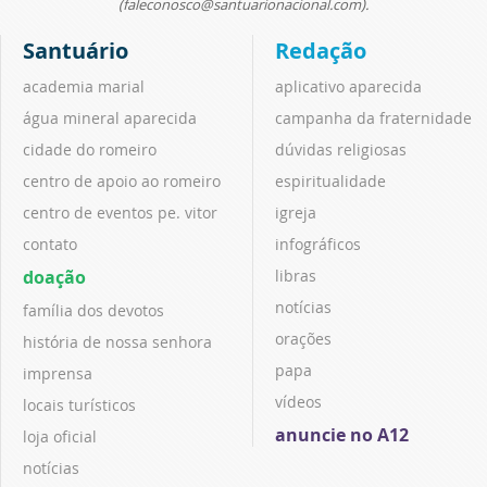
(faleconosco@santuarionacional.com).
Santuário
Redação
academia marial
aplicativo aparecida
água mineral aparecida
campanha da fraternidade
cidade do romeiro
dúvidas religiosas
centro de apoio ao romeiro
espiritualidade
centro de eventos pe. vitor
igreja
contato
infográficos
doação
libras
notícias
família dos devotos
orações
história de nossa senhora
papa
imprensa
vídeos
locais turísticos
anuncie no A12
loja oficial
notícias