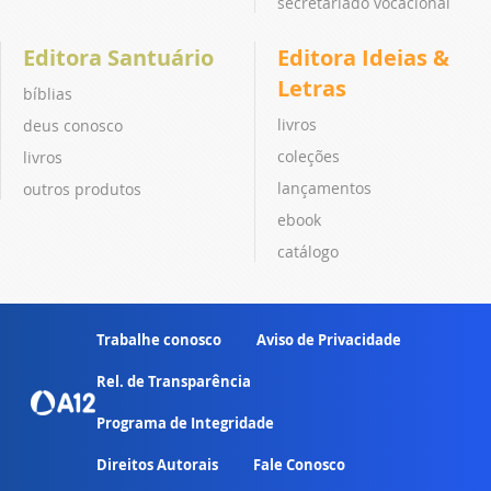
secretariado vocacional
Editora Santuário
Editora Ideias &
Letras
bíblias
livros
deus conosco
coleções
livros
lançamentos
outros produtos
ebook
catálogo
Trabalhe conosco
Aviso de Privacidade
Rel. de Transparência
Programa de Integridade
Direitos Autorais
Fale Conosco