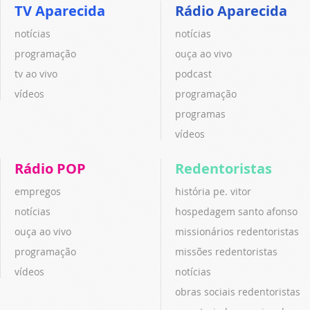
TV Aparecida
Rádio Aparecida
notícias
notícias
programação
ouça ao vivo
tv ao vivo
podcast
vídeos
programação
programas
vídeos
Rádio POP
Redentoristas
empregos
história pe. vitor
notícias
hospedagem santo afonso
ouça ao vivo
missionários redentoristas
programação
missões redentoristas
vídeos
notícias
obras sociais redentoristas