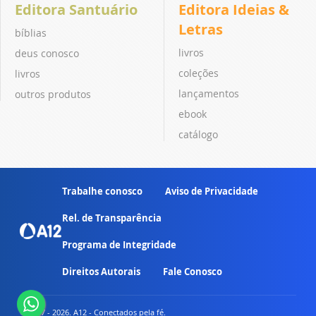
Editora Santuário
Editora Ideias &
Letras
bíblias
livros
deus conosco
coleções
livros
lançamentos
outros produtos
ebook
catálogo
Trabalhe conosco
Aviso de Privacidade
Rel. de Transparência
Programa de Integridade
Direitos Autorais
Fale Conosco
© 2007 - 2026. A12 - Conectados pela fé.