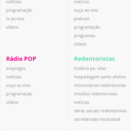
notícias
notícias
programação
ouça ao vivo
tv ao vivo
podcast
vídeos
programação
programas
vídeos
Rádio POP
Redentoristas
empregos
história pe. vitor
notícias
hospedagem santo afonso
ouça ao vivo
missionários redentoristas
programação
missões redentoristas
vídeos
notícias
obras sociais redentoristas
secretariado vocacional