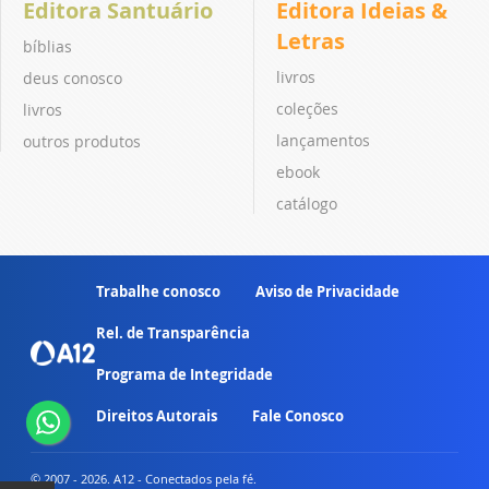
Editora Santuário
Editora Ideias &
Letras
bíblias
livros
deus conosco
coleções
livros
lançamentos
outros produtos
ebook
catálogo
Trabalhe conosco
Aviso de Privacidade
Rel. de Transparência
Programa de Integridade
Direitos Autorais
Fale Conosco
© 2007 - 2026. A12 - Conectados pela fé.