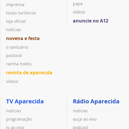
papa
imprensa
vídeos
locais turísticos
anuncie no A12
loja oficial
notícias
novena e festa
o santuário
pastoral
rainha hotéis
revista de aparecida
vídeos
TV Aparecida
Rádio Aparecida
notícias
notícias
programação
ouça ao vivo
tv ao vivo
podcast