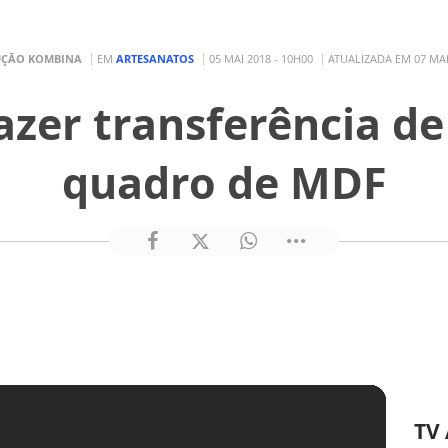
ÇÃO KOMBINA
EM
ARTESANATOS
05 MAI 2018 - 10H00
ATUALIZADA EM 07 MAI
azer transferência 
quadro de MDF
TV