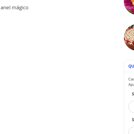
o anel mágico
QU
Cad
Ap
S