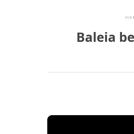
POR
Baleia b