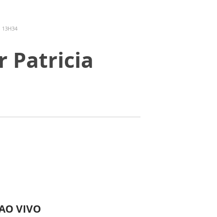
- 13H34
 Patricia
 AO VIVO