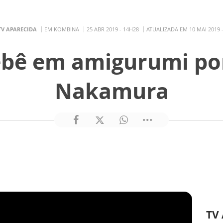
TV APARECIDA
EM KOMBINA
25 ABR 2019 - 14H28
ATUALIZADA EM 10 MAI 2019 
ebê em amigurumi por
Nakamura
TV