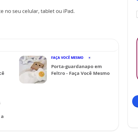
 no seu celular, tablet ou iPad.
FAÇA VOCÊ MESMO
Porta-guardanapo em
cê
Feltro - Faça Você Mesmo
s
 a