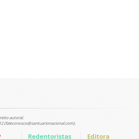
reito autoral.
12 (faleconosco@santuarionacional.com).
P
Redentoristas
Editora