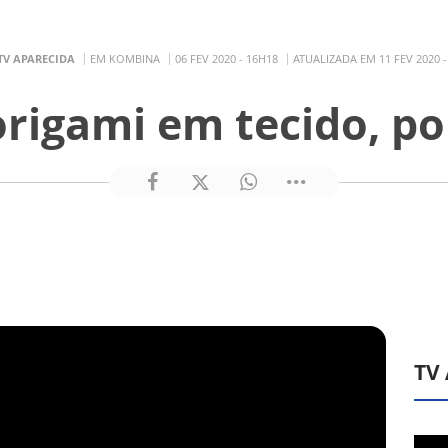
TV APARECIDA
EM KOMBINA
06 FEV 2020 - 16H18
ATUALIZADA EM 11 FEV 2020 -
origami em tecido, po
TV