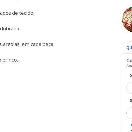
ados de tecido.
 dobrada.
s argolas, em cada peça.
QU
 brinco.
Cad
Ap
S