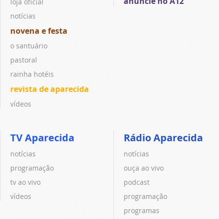
anuncie no A12
loja oficial
notícias
novena e festa
o santuário
pastoral
rainha hotéis
revista de aparecida
vídeos
TV Aparecida
Rádio Aparecida
notícias
notícias
programação
ouça ao vivo
tv ao vivo
podcast
vídeos
programação
programas