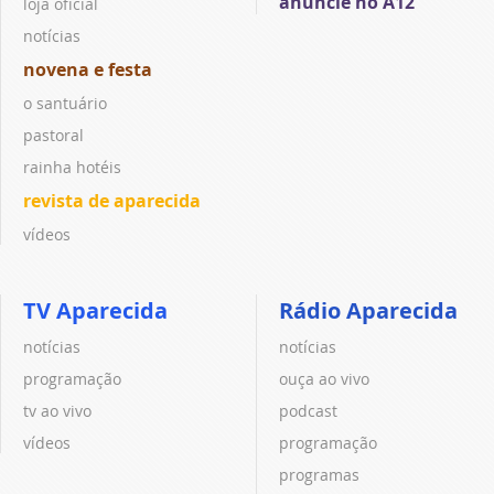
anuncie no A12
loja oficial
notícias
novena e festa
o santuário
pastoral
rainha hotéis
revista de aparecida
vídeos
TV Aparecida
Rádio Aparecida
notícias
notícias
programação
ouça ao vivo
tv ao vivo
podcast
vídeos
programação
programas