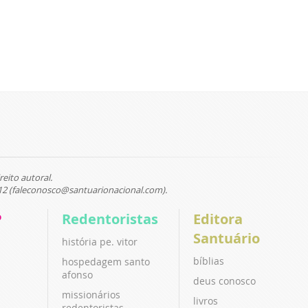
reito autoral.
12 (faleconosco@santuarionacional.com).
P
Redentoristas
Editora
Santuário
história pe. vitor
bíblias
hospedagem santo
afonso
deus conosco
missionários
livros
redentoristas