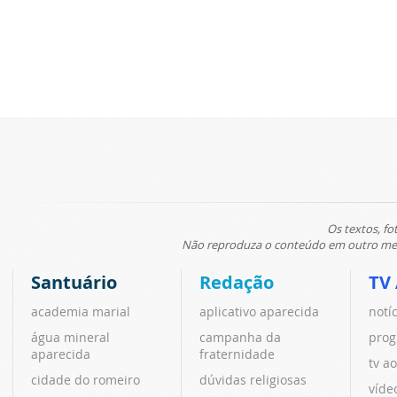
Os textos, fo
Não reproduza o conteúdo em outro meio
Santuário
Redação
TV
academia marial
aplicativo aparecida
notí
água mineral
campanha da
prog
aparecida
fraternidade
tv ao
cidade do romeiro
dúvidas religiosas
víde