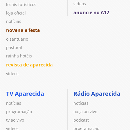
vídeos
locais turísticos
anuncie no A12
loja oficial
notícias
novena e festa
o santuário
pastoral
rainha hotéis
revista de aparecida
vídeos
TV Aparecida
Rádio Aparecida
notícias
notícias
programação
ouça ao vivo
tv ao vivo
podcast
vídeos
programação