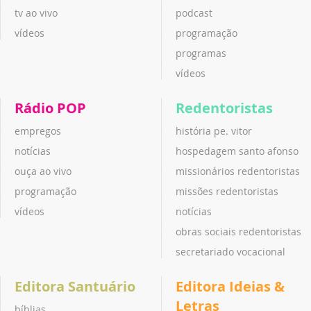
tv ao vivo
podcast
vídeos
programação
programas
vídeos
Rádio POP
Redentoristas
empregos
história pe. vitor
notícias
hospedagem santo afonso
ouça ao vivo
missionários redentoristas
programação
missões redentoristas
vídeos
notícias
obras sociais redentoristas
secretariado vocacional
Editora Santuário
Editora Ideias &
Letras
bíblias