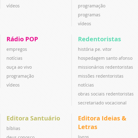
vídeos
programação
programas
vídeos
Rádio POP
Redentoristas
empregos
história pe. vitor
notícias
hospedagem santo afonso
ouça ao vivo
missionários redentoristas
programação
missões redentoristas
vídeos
notícias
obras sociais redentoristas
secretariado vocacional
Editora Santuário
Editora Ideias &
Letras
bíblias
livros
deus conosco