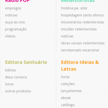
Rádio POP
Redentoristas
empregos
história pe. vitor
notícias
hospedagem santo afonso
ouça ao vivo
missionários redentoristas
programação
missões redentoristas
vídeos
notícias
obras sociais redentoristas
secretariado vocacional
Editora Santuário
Editora Ideias &
Letras
bíblias
livros
deus conosco
coleções
livros
lançamentos
outros produtos
ebook
catálogo