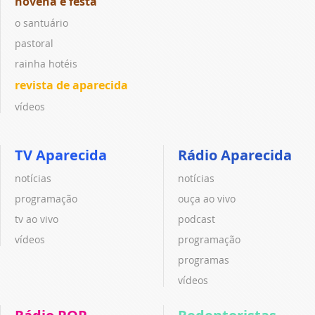
novena e festa
o santuário
pastoral
rainha hotéis
revista de aparecida
vídeos
TV Aparecida
Rádio Aparecida
notícias
notícias
programação
ouça ao vivo
tv ao vivo
podcast
vídeos
programação
programas
vídeos