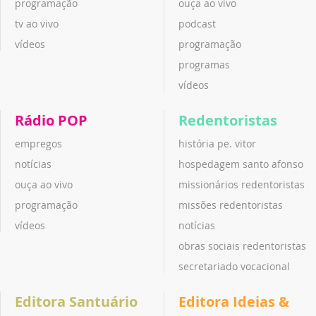
programação
ouça ao vivo
tv ao vivo
podcast
vídeos
programação
programas
vídeos
Rádio POP
Redentoristas
empregos
história pe. vitor
notícias
hospedagem santo afonso
ouça ao vivo
missionários redentoristas
programação
missões redentoristas
vídeos
notícias
obras sociais redentoristas
secretariado vocacional
Editora Santuário
Editora Ideias &