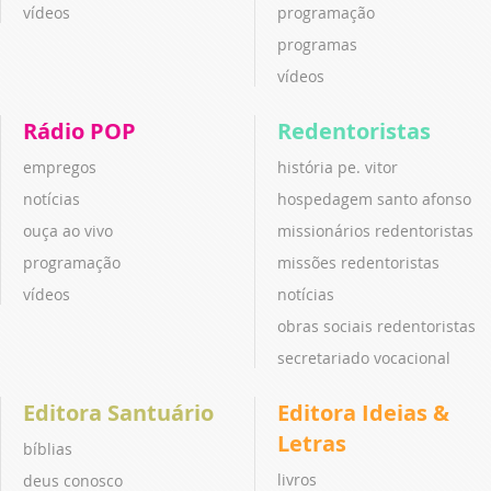
vídeos
programação
programas
vídeos
Rádio POP
Redentoristas
empregos
história pe. vitor
notícias
hospedagem santo afonso
ouça ao vivo
missionários redentoristas
programação
missões redentoristas
vídeos
notícias
obras sociais redentoristas
secretariado vocacional
Editora Santuário
Editora Ideias &
Letras
bíblias
livros
deus conosco