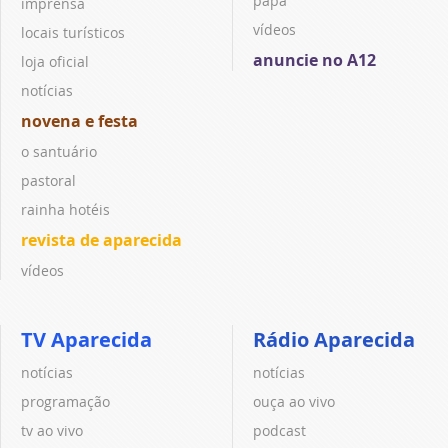
papa
imprensa
vídeos
locais turísticos
anuncie no A12
loja oficial
notícias
novena e festa
o santuário
pastoral
rainha hotéis
revista de aparecida
vídeos
TV Aparecida
Rádio Aparecida
notícias
notícias
programação
ouça ao vivo
tv ao vivo
podcast