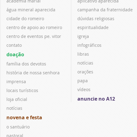
academia marial
aplicativo aparecida
água mineral aparecida
campanha da fraternidade
cidade do romeiro
dúvidas religiosas
centro de apoio ao romeiro
espiritualidade
centro de eventos pe. vitor
igreja
contato
infográficos
doação
libras
notícias
família dos devotos
orações
história de nossa senhora
papa
imprensa
vídeos
locais turísticos
anuncie no A12
loja oficial
notícias
novena e festa
o santuário
pastoral