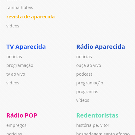
rainha hotéis
revista de aparecida
vídeos
TV Aparecida
Rádio Aparecida
notícias
notícias
programação
ouça ao vivo
tv ao vivo
podcast
vídeos
programação
programas
vídeos
Rádio POP
Redentoristas
empregos
história pe. vitor
notícias
hospedagem santo afonso