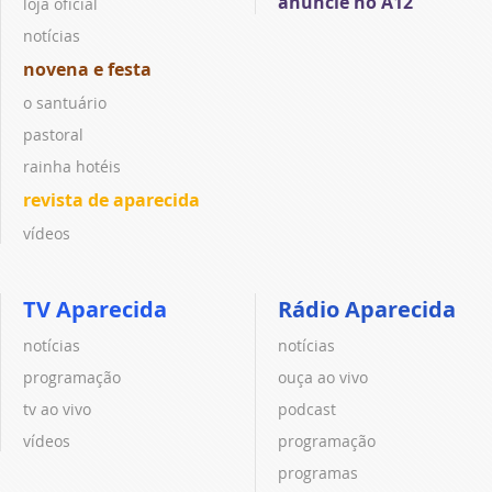
anuncie no A12
loja oficial
notícias
novena e festa
o santuário
pastoral
rainha hotéis
revista de aparecida
vídeos
TV Aparecida
Rádio Aparecida
notícias
notícias
programação
ouça ao vivo
tv ao vivo
podcast
vídeos
programação
programas