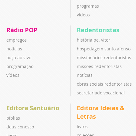
programas
vídeos
Rádio POP
Redentoristas
empregos
história pe. vitor
notícias
hospedagem santo afonso
ouça ao vivo
missionários redentoristas
programação
missões redentoristas
vídeos
notícias
obras sociais redentoristas
secretariado vocacional
Editora Santuário
Editora Ideias &
Letras
bíblias
livros
deus conosco
coleções
livros