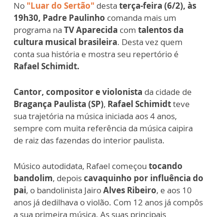
No
"Luar do Sertão"
desta
terça-feira (6/2), às
19h30, Padre Paulinho
comanda mais um
programa na
TV Aparecida
com
talentos da
cultura musical brasileira
. Desta vez quem
conta sua história e mostra seu repertório é
Rafael Schimidt.
Cantor, compositor e violonista
da cidade de
Bragança Paulista (SP)
,
Rafael Schimidt
teve
sua trajetória na música iniciada aos 4 anos,
sempre com muita referência da música caipira
de raiz das fazendas do interior paulista.
Músico autodidata, Rafael começou
tocando
bandolim
, depois
cavaquinho por influência do
pai
, o bandolinista Jairo
Alves Ribeiro
, e aos 10
anos já dedilhava o violão. Com 12 anos já compôs
a sua primeira música. As suas principais