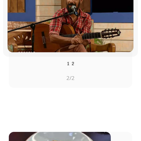
1
2
2
/2