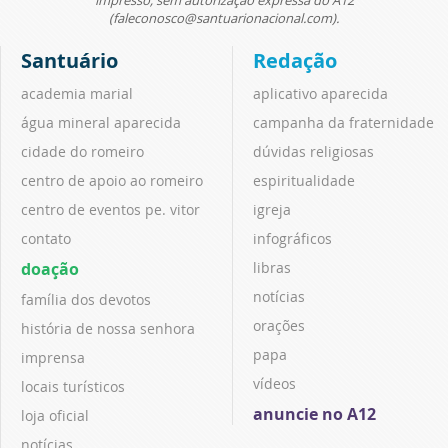
impresso, sem autorização expressa do A12
(faleconosco@santuarionacional.com).
Santuário
Redação
academia marial
aplicativo aparecida
água mineral aparecida
campanha da fraternidade
cidade do romeiro
dúvidas religiosas
centro de apoio ao romeiro
espiritualidade
centro de eventos pe. vitor
igreja
contato
infográficos
doação
libras
notícias
família dos devotos
orações
história de nossa senhora
papa
imprensa
vídeos
locais turísticos
anuncie no A12
loja oficial
notícias