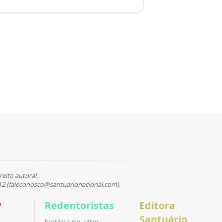
reito autoral.
12 (faleconosco@santuarionacional.com).
P
Redentoristas
Editora
Santuário
história pe. vitor