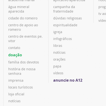
água mineral
campanha da
prog
aparecida
fraternidade
tv ao
cidade do romeiro
dúvidas religiosas
víde
centro de apoio ao
espiritualidade
romeiro
igreja
centro de eventos pe.
infográficos
vitor
libras
contato
notícias
doação
orações
família dos devotos
papa
história de nossa
vídeos
senhora
anuncie no A12
imprensa
locais turísticos
loja oficial
notícias