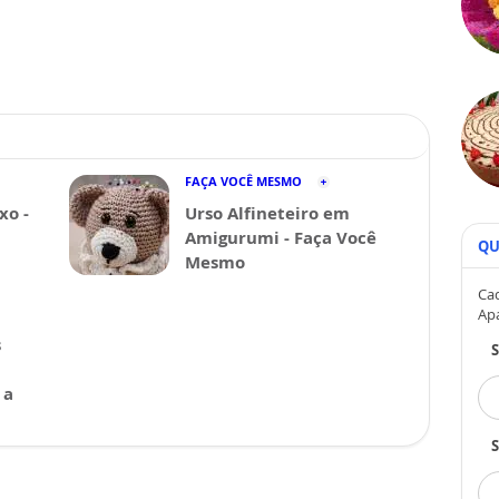
FAÇA VOCÊ MESMO
xo -
Urso Alfineteiro em
Amigurumi - Faça Você
QU
Mesmo
Cad
Ap
s
 a
S