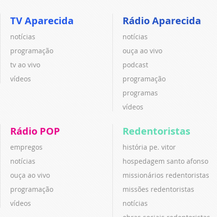
TV Aparecida
Rádio Aparecida
notícias
notícias
programação
ouça ao vivo
tv ao vivo
podcast
vídeos
programação
programas
vídeos
Rádio POP
Redentoristas
empregos
história pe. vitor
notícias
hospedagem santo afonso
ouça ao vivo
missionários redentoristas
programação
missões redentoristas
vídeos
notícias