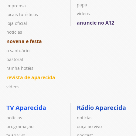
papa
imprensa
vídeos
locais turísticos
anuncie no A12
loja oficial
notícias
novena e festa
o santuário
pastoral
rainha hotéis
revista de aparecida
vídeos
TV Aparecida
Rádio Aparecida
notícias
notícias
programação
ouça ao vivo
tv ao vivo
podcast