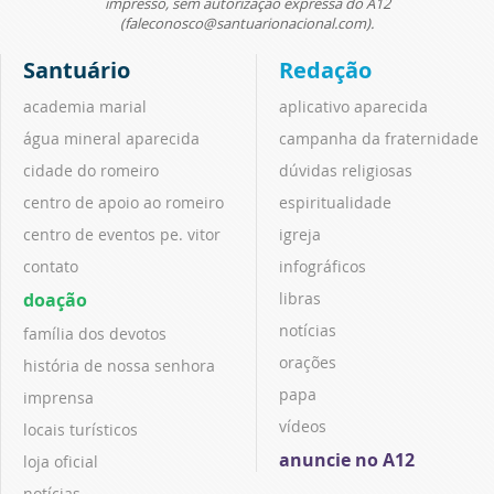
impresso, sem autorização expressa do A12
(faleconosco@santuarionacional.com).
Santuário
Redação
academia marial
aplicativo aparecida
água mineral aparecida
campanha da fraternidade
cidade do romeiro
dúvidas religiosas
centro de apoio ao romeiro
espiritualidade
centro de eventos pe. vitor
igreja
contato
infográficos
doação
libras
notícias
família dos devotos
orações
história de nossa senhora
papa
imprensa
vídeos
locais turísticos
anuncie no A12
loja oficial
notícias