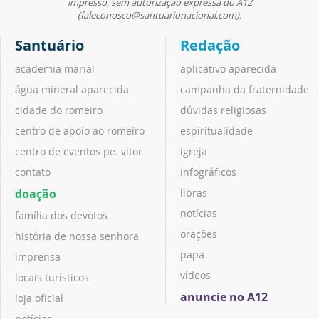
impresso, sem autorização expressa do A12
(faleconosco@santuarionacional.com).
Santuário
Redação
academia marial
aplicativo aparecida
água mineral aparecida
campanha da fraternidade
cidade do romeiro
dúvidas religiosas
centro de apoio ao romeiro
espiritualidade
centro de eventos pe. vitor
igreja
contato
infográficos
doação
libras
notícias
família dos devotos
orações
história de nossa senhora
papa
imprensa
vídeos
locais turísticos
anuncie no A12
loja oficial
notícias