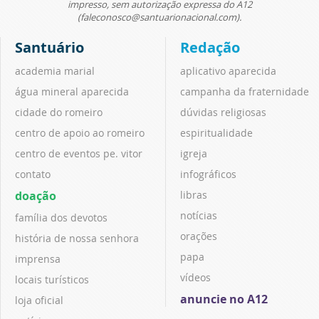
impresso, sem autorização expressa do A12
(faleconosco@santuarionacional.com).
Santuário
Redação
academia marial
aplicativo aparecida
água mineral aparecida
campanha da fraternidade
cidade do romeiro
dúvidas religiosas
centro de apoio ao romeiro
espiritualidade
centro de eventos pe. vitor
igreja
contato
infográficos
doação
libras
notícias
família dos devotos
orações
história de nossa senhora
papa
imprensa
vídeos
locais turísticos
anuncie no A12
loja oficial