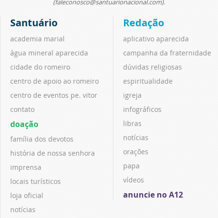
(faleconosco@santuarionacional.com).
Santuário
Redação
academia marial
aplicativo aparecida
água mineral aparecida
campanha da fraternidade
cidade do romeiro
dúvidas religiosas
centro de apoio ao romeiro
espiritualidade
centro de eventos pe. vitor
igreja
contato
infográficos
doação
libras
notícias
família dos devotos
orações
história de nossa senhora
papa
imprensa
vídeos
locais turísticos
anuncie no A12
loja oficial
notícias