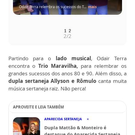
Odair Terra relembra os sucessos do T...
mais
1
2
2
/2
Partindo para o
lado musical
, Odair Terra
encontra o
Trio Maravilha,
para relembrar os
grandes sucessos dos anos 80 e 90. Além disso, a
dupla sertaneja Allyson e Rômulo
canta muita
música sertaneja raiz. Não perca!
APROVEITE E LEIA TAMBÉM
APARECIDA SERTANEJA
Dupla Mattão & Monteiro é
destaque do Aparecida Sertaneja