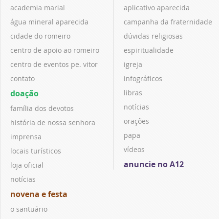
academia marial
aplicativo aparecida
água mineral aparecida
campanha da fraternidade
cidade do romeiro
dúvidas religiosas
centro de apoio ao romeiro
espiritualidade
centro de eventos pe. vitor
igreja
contato
infográficos
doação
libras
notícias
família dos devotos
orações
história de nossa senhora
papa
imprensa
vídeos
locais turísticos
anuncie no A12
loja oficial
notícias
novena e festa
o santuário