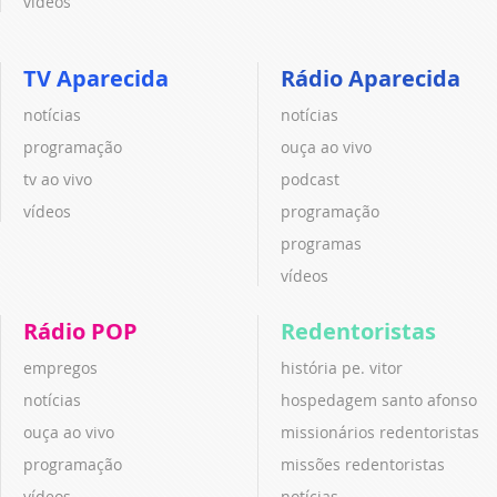
vídeos
TV Aparecida
Rádio Aparecida
notícias
notícias
programação
ouça ao vivo
tv ao vivo
podcast
vídeos
programação
programas
vídeos
Rádio POP
Redentoristas
empregos
história pe. vitor
notícias
hospedagem santo afonso
ouça ao vivo
missionários redentoristas
programação
missões redentoristas
vídeos
notícias