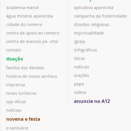
academia marial
aplicativo aparecida
água mineral aparecida
campanha da fraternidade
cidade do romeiro
dúvidas religiosas
centro de apoio ao romeiro
espiritualidade
centro de eventos pe. vitor
igreja
contato
infográficos
doação
libras
notícias
família dos devotos
orações
história de nossa senhora
papa
imprensa
vídeos
locais turísticos
anuncie no A12
loja oficial
notícias
novena e festa
o santuário