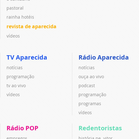
pastoral
rainha hotéis
revista de aparecida
vídeos
TV Aparecida
Rádio Aparecida
notícias
notícias
programação
ouça ao vivo
tv ao vivo
podcast
vídeos
programação
programas
vídeos
Rádio POP
Redentoristas
empregos
história pe. vitor