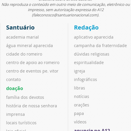
Não reproduza o conteúdo em outro meio de comunicação, eletrônico ou
impresso, sem autorização expressa do A12
(faleconosco@santuarionacional.com).
Santuário
Redação
academia marial
aplicativo aparecida
água mineral aparecida
campanha da fraternidade
cidade do romeiro
dúvidas religiosas
centro de apoio ao romeiro
espiritualidade
centro de eventos pe. vitor
igreja
contato
infográficos
doação
libras
notícias
família dos devotos
orações
história de nossa senhora
papa
imprensa
vídeos
locais turísticos
anuncie no A12