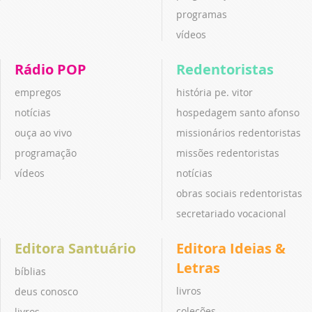
programas
vídeos
Rádio POP
Redentoristas
empregos
história pe. vitor
notícias
hospedagem santo afonso
ouça ao vivo
missionários redentoristas
programação
missões redentoristas
vídeos
notícias
obras sociais redentoristas
secretariado vocacional
Editora Santuário
Editora Ideias &
Letras
bíblias
livros
deus conosco
coleções
livros