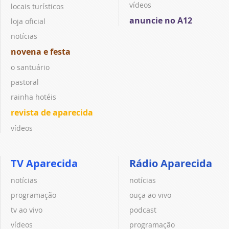
vídeos
locais turísticos
anuncie no A12
loja oficial
notícias
novena e festa
o santuário
pastoral
rainha hotéis
revista de aparecida
vídeos
TV Aparecida
Rádio Aparecida
notícias
notícias
programação
ouça ao vivo
tv ao vivo
podcast
vídeos
programação