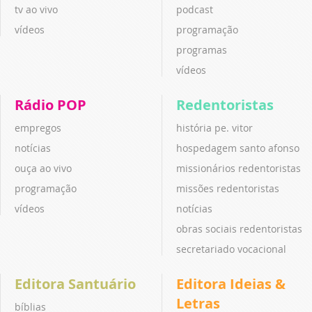
tv ao vivo
podcast
vídeos
programação
programas
vídeos
Rádio POP
Redentoristas
empregos
história pe. vitor
notícias
hospedagem santo afonso
ouça ao vivo
missionários redentoristas
programação
missões redentoristas
vídeos
notícias
obras sociais redentoristas
secretariado vocacional
Editora Santuário
Editora Ideias &
Letras
bíblias