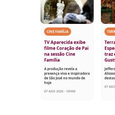
CINE FAMÍLIA
TERR
TV Aparecida exibe
Terr
filme Coração de Pai
Espec
na sessão Cine
traz
Família
Gust
A produção revela a
Jeffer
presença viva e inspiradora
Aliss
de São José no mundo de
desta
hoje
07 AGO
07 AGO 2026 - 10H00