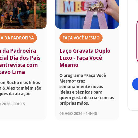
A DA PADROEIRA
FAÇA VOCÊ MESMO
a da Padroeira
Laço Gravata Duplo
ial Dia dos Pais
Luxo - Faça Você
 entrevista com
Mesmo
tavo Lima
O programa “Faça Você
Mesmo” traz
son Rocha e os filhos
semanalmente novas
on & Alex também são
ideias e técnicas para
ques da atração
quem gosta de criar com as
próprias mãos.
 2026 - 09H15
06 AGO 2026 - 14H40