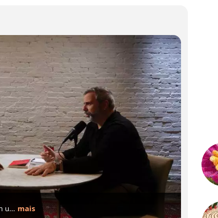
 ...
 u...
mais
mais