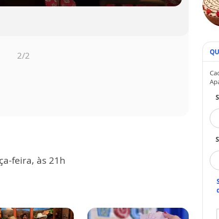
QU
2
/2
Cad
Ap
S
ça-feira, às 21h