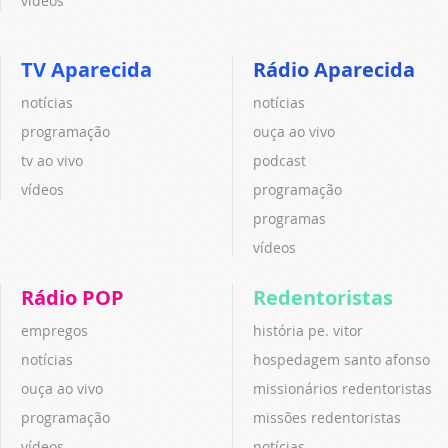
vídeos
TV Aparecida
Rádio Aparecida
notícias
notícias
programação
ouça ao vivo
tv ao vivo
podcast
vídeos
programação
programas
vídeos
Rádio POP
Redentoristas
empregos
história pe. vitor
notícias
hospedagem santo afonso
ouça ao vivo
missionários redentoristas
programação
missões redentoristas
vídeos
notícias