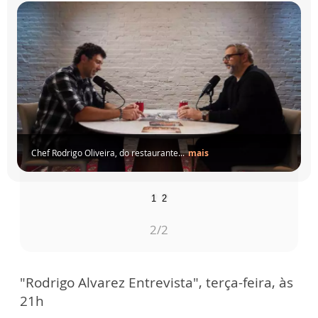
Chef Rodrigo Oliveira, do restaurante...
mais
1
2
1
/2
"Rodrigo Alvarez Entrevista", terça-feira, às
21h