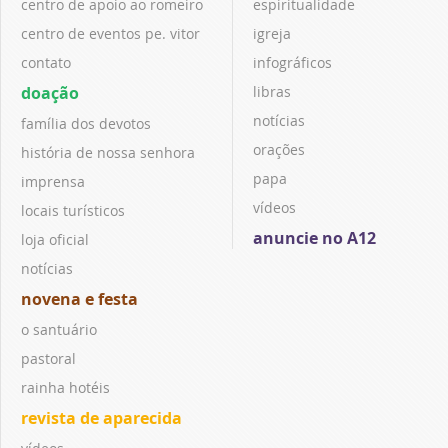
centro de apoio ao romeiro
espiritualidade
centro de eventos pe. vitor
igreja
contato
infográficos
doação
libras
notícias
família dos devotos
orações
história de nossa senhora
papa
imprensa
vídeos
locais turísticos
anuncie no A12
loja oficial
notícias
novena e festa
o santuário
pastoral
rainha hotéis
revista de aparecida