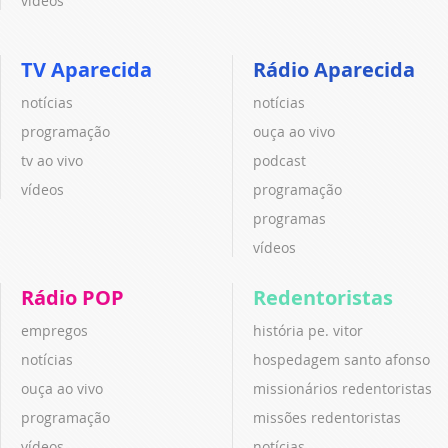
vídeos
TV Aparecida
Rádio Aparecida
notícias
notícias
programação
ouça ao vivo
tv ao vivo
podcast
vídeos
programação
programas
vídeos
Rádio POP
Redentoristas
empregos
história pe. vitor
notícias
hospedagem santo afonso
ouça ao vivo
missionários redentoristas
programação
missões redentoristas
vídeos
notícias