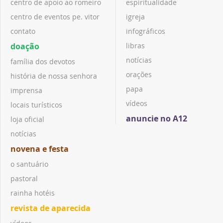
centro de apoio ao romeiro
espiritualidade
centro de eventos pe. vitor
igreja
contato
infográficos
doação
libras
notícias
família dos devotos
orações
história de nossa senhora
papa
imprensa
vídeos
locais turísticos
anuncie no A12
loja oficial
notícias
novena e festa
o santuário
pastoral
rainha hotéis
revista de aparecida