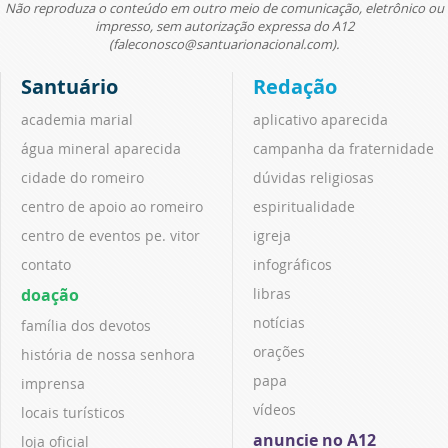
Não reproduza o conteúdo em outro meio de comunicação, eletrônico ou
impresso, sem autorização expressa do A12
(faleconosco@santuarionacional.com).
Santuário
Redação
academia marial
aplicativo aparecida
água mineral aparecida
campanha da fraternidade
cidade do romeiro
dúvidas religiosas
centro de apoio ao romeiro
espiritualidade
centro de eventos pe. vitor
igreja
contato
infográficos
doação
libras
notícias
família dos devotos
orações
história de nossa senhora
papa
imprensa
vídeos
locais turísticos
anuncie no A12
loja oficial