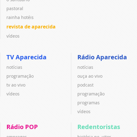
pastoral
rainha hotéis
revista de aparecida
vídeos
TV Aparecida
Rádio Aparecida
notícias
notícias
programação
ouça ao vivo
tv ao vivo
podcast
vídeos
programação
programas
vídeos
Rádio POP
Redentoristas
empregos
história pe. vitor