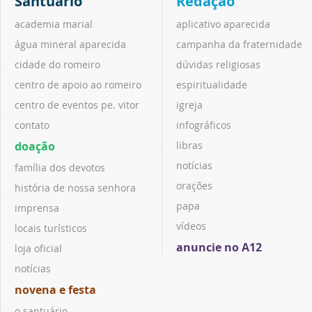
Santuário
Redação
academia marial
aplicativo aparecida
água mineral aparecida
campanha da fraternidade
cidade do romeiro
dúvidas religiosas
centro de apoio ao romeiro
espiritualidade
centro de eventos pe. vitor
igreja
contato
infográficos
doação
libras
notícias
família dos devotos
orações
história de nossa senhora
papa
imprensa
vídeos
locais turísticos
anuncie no A12
loja oficial
notícias
novena e festa
o santuário