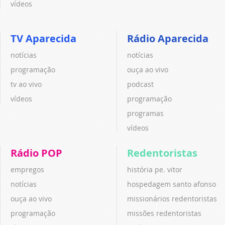
vídeos
TV Aparecida
Rádio Aparecida
notícias
notícias
programação
ouça ao vivo
tv ao vivo
podcast
vídeos
programação
programas
vídeos
Rádio POP
Redentoristas
empregos
história pe. vitor
notícias
hospedagem santo afonso
ouça ao vivo
missionários redentoristas
programação
missões redentoristas