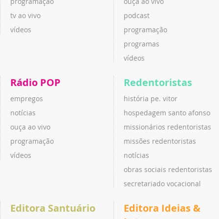
programação
ouça ao vivo
tv ao vivo
podcast
vídeos
programação
programas
vídeos
Rádio POP
Redentoristas
empregos
história pe. vitor
notícias
hospedagem santo afonso
ouça ao vivo
missionários redentoristas
programação
missões redentoristas
vídeos
notícias
obras sociais redentoristas
secretariado vocacional
Editora Santuário
Editora Ideias &