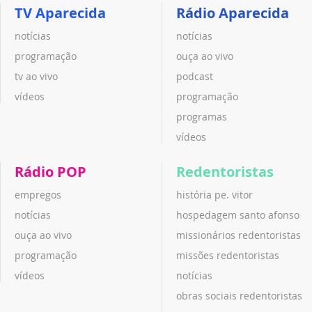
TV Aparecida
Rádio Aparecida
notícias
notícias
programação
ouça ao vivo
tv ao vivo
podcast
vídeos
programação
programas
vídeos
Rádio POP
Redentoristas
empregos
história pe. vitor
notícias
hospedagem santo afonso
ouça ao vivo
missionários redentoristas
programação
missões redentoristas
vídeos
notícias
obras sociais redentoristas