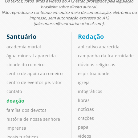
Os textos, fotos, artes e vídeos do A12 estão protegidos pela legislação
brasileira sobre direito autoral.
Não reproduza o conteúdo em outro meio de comunicação, eletrônico ou
impresso, sem autorização expressa do A12
(faleconosco@santuarionacional.com).
Santuário
Redação
academia marial
aplicativo aparecida
água mineral aparecida
campanha da fraternidade
cidade do romeiro
dúvidas religiosas
centro de apoio ao romeiro
espiritualidade
centro de eventos pe. vitor
igreja
contato
infográficos
doação
libras
notícias
família dos devotos
orações
história de nossa senhora
papa
imprensa
vídeos
locais turísticos