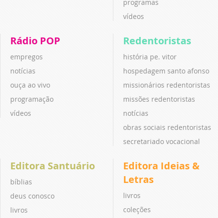
programas
vídeos
Rádio POP
Redentoristas
empregos
história pe. vitor
notícias
hospedagem santo afonso
ouça ao vivo
missionários redentoristas
programação
missões redentoristas
vídeos
notícias
obras sociais redentoristas
secretariado vocacional
Editora Santuário
Editora Ideias &
Letras
bíblias
livros
deus conosco
coleções
livros