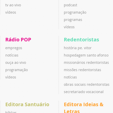
tv ao vivo
podcast
vídeos
programação
programas
vídeos
Rádio POP
Redentoristas
empregos
história pe. vitor
notícias
hospedagem santo afonso
ouça ao vivo
missionários redentoristas
programação
missões redentoristas
vídeos
notícias
obras sociais redentoristas
secretariado vocacional
Editora Santuário
Editora Ideias &
Letras
bíblias