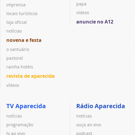
papa
imprensa
vídeos
locais turísticos
anuncie no A12
loja oficial
notícias
novena e festa
o santuário
pastoral
rainha hotéis
revista de aparecida
vídeos
TV Aparecida
Rádio Aparecida
notícias
notícias
programação
ouça ao vivo
tv ao vivo
podcast