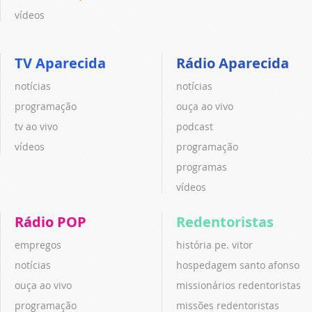
vídeos
TV Aparecida
Rádio Aparecida
notícias
notícias
programação
ouça ao vivo
tv ao vivo
podcast
vídeos
programação
programas
vídeos
Rádio POP
Redentoristas
empregos
história pe. vitor
notícias
hospedagem santo afonso
ouça ao vivo
missionários redentoristas
programação
missões redentoristas